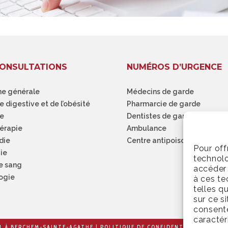
ONSULTATIONS
NUMÉROS D’URGENCE
e générale
Médecins de garde
e digestive et de l’obésité
Pharmarcie de garde
ie
Dentistes de garde
hérapie
Ambulance
die
Centre antipoison
Pour off
ie
technolo
de sang
accéder 
ogie
à ces te
telles q
sur ce s
consente
caractér
L À BERCHEM-SAINTE-AGATHE |
POLITIQUE DE CONFIDENTIALITÉ
| BERC