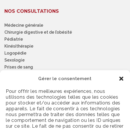
NOS CONSULTATIONS
Médecine générale
Chirurgie digestive et de l’obésité
Pédiatrie
Kinésithérapie
Logopédie
Sexologie
Prises de sang
Psychologie
Gérer le consentement
Pour offrir les meilleures expériences, nous
NUMÉROS D’URGENCE
utilisons des technologies telles que les cookies
pour stocker et/ou accéder aux informations des
Médecins de garde
appareils. Le fait de consentir à ces technologies
nous permettra de traiter des données telles que
Pharmarcie de garde
le comportement de navigation ou les ID uniques
Dentistes de garde
sur ce site. Le fait de ne pas consentir ou de retirer
Ambulance