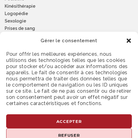
Kinésithérapie
Logopédie
Sexologie
Prises de sang
Psychologie
Gérer le consentement
Pour offrir les meilleures expériences, nous
NUMÉROS D’URGENCE
utilisons des technologies telles que les cookies
pour stocker et/ou accéder aux informations des
Médecins de garde
appareils. Le fait de consentir à ces technologies
nous permettra de traiter des données telles que
Pharmarcie de garde
le comportement de navigation ou les ID uniques
Dentistes de garde
sur ce site. Le fait de ne pas consentir ou de retirer
Ambulance
son consentement peut avoir un effet négatif sur
Centre antipoison
certaines caractéristiques et fonctions.
ACCEPTER
Prendre rendez-vous
REFUSER