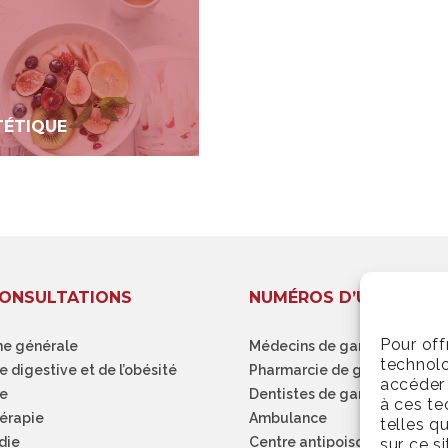
TÉTIQUE
ONSULTATIONS
NUMÉROS D’URGENCE
Pour off
e générale
Médecins de garde
technolo
e digestive et de l’obésité
Pharmarcie de garde
accéder 
ie
Dentistes de garde
à ces te
hérapie
Ambulance
telles q
die
Centre antipoison
sur ce s