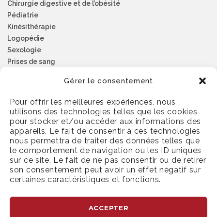
Chirurgie digestive et de l’obésité
Pédiatrie
Kinésithérapie
Logopédie
Sexologie
Prises de sang
Psychologie
Gérer le consentement
Pour offrir les meilleures expériences, nous
NUMÉROS D’URGENCE
utilisons des technologies telles que les cookies
pour stocker et/ou accéder aux informations des
Médecins de garde
appareils. Le fait de consentir à ces technologies
nous permettra de traiter des données telles que
Pharmarcie de garde
le comportement de navigation ou les ID uniques
Dentistes de garde
sur ce site. Le fait de ne pas consentir ou de retirer
Ambulance
son consentement peut avoir un effet négatif sur
Centre antipoison
certaines caractéristiques et fonctions.
ACCEPTER
Prendre rendez-vous